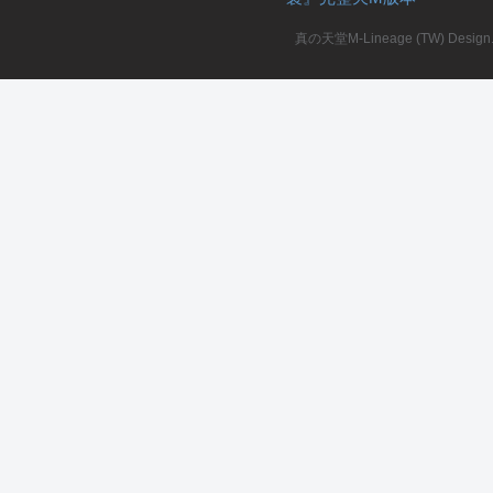
真の天堂M-Lineage (TW) Design. A