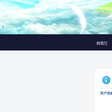
1
/
3
精選[1]
用戶登