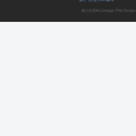
真の天堂M-Lineage (TW) Design. A