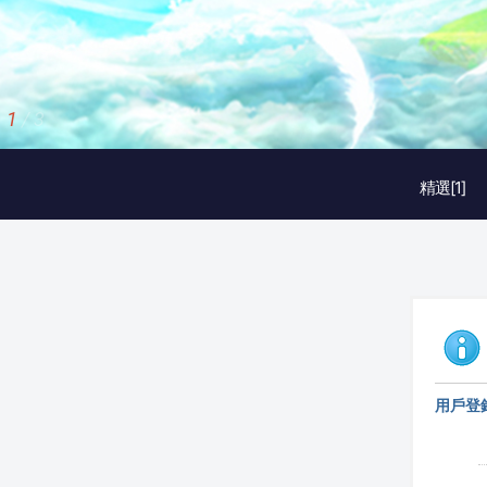
1
/
3
精選[1]
用戶登