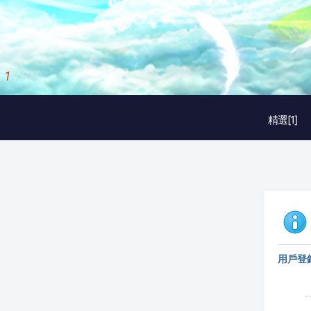
1
/
3
精選[1]
用戶登