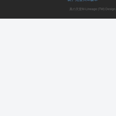
真の天堂M-Lineage (TW) Design. A