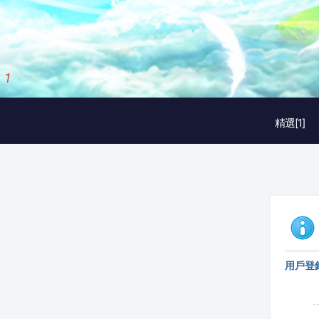
2
/
3
精選[1]
用戶登