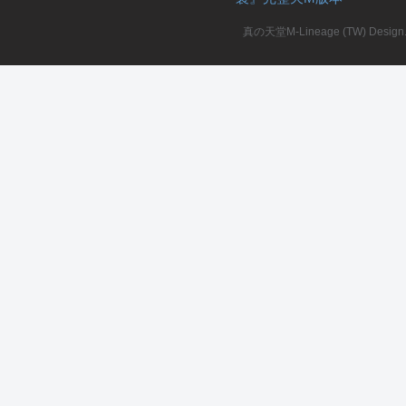
真の天堂M-Lineage (TW) Design. A