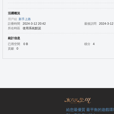
活躍概況
の
用戶組
新手上路
註冊時間
2024-3-12 20:42
最後訪問
2024-3-12
所在時區
使用系統默認
統計信息
已用空間
0 B
積分
4
貢獻
0
天
給您最優質 最平衡的遊戲環