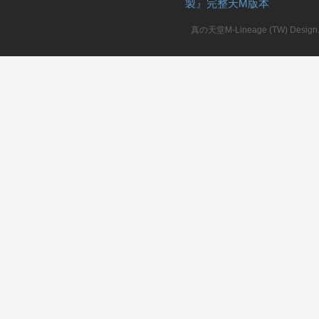
製』完整天M版本
堂
真の天堂M-Lineage (TW) Design. A
M
全