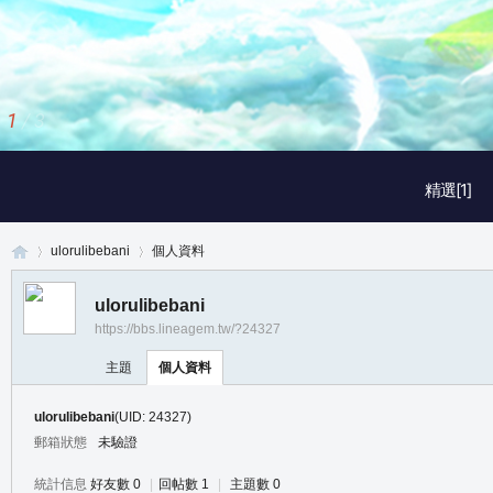
2
/
3
精選[1]
ulorulibebani
個人資料
ulorulibebani
https://bbs.lineagem.tw/?24327
真
›
›
主題
個人資料
ulorulibebani
(UID: 24327)
郵箱狀態
未驗證
統計信息
好友數 0
|
回帖數 1
|
主題數 0