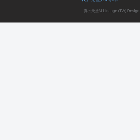
真の天堂M-Lineage (TW) Design. A