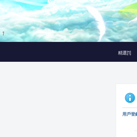
1
/
3
精選[1]
用戶登