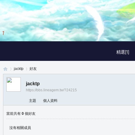
2
/
3
精選[1]
jacktp
好友
jacktp
https://bbs.lineagem.tw/?24215
真
›
›
主題
個人資料
當前共有
0
個好友
沒有相關成員