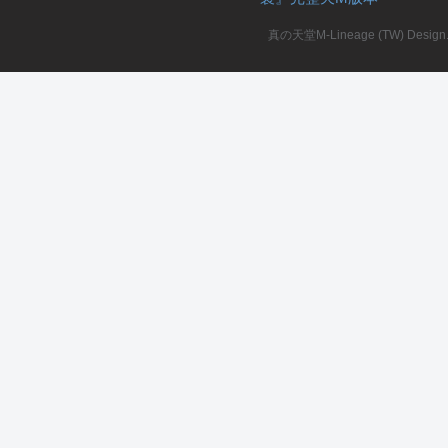
真の天堂M-Lineage (TW) Design. A