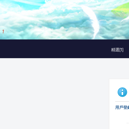
1
/
3
精選[1]
用戶登