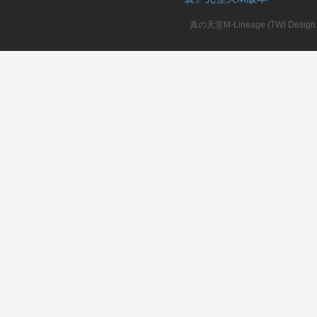
真の天堂M-Lineage (TW) Design. A