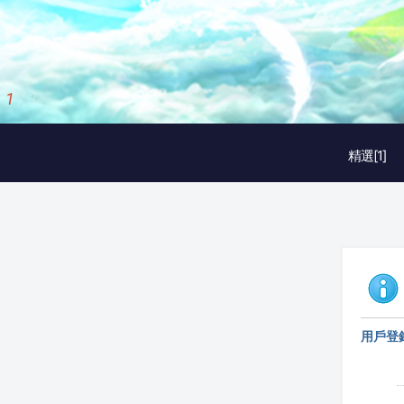
2
/
3
精選[1]
用戶登