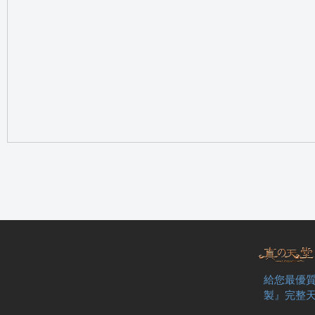
の
天
給您最優質
製』完整