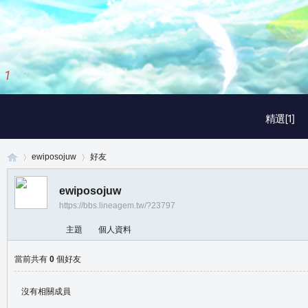
1
/
3
精選[1]
ewiposojuw
好友
ewiposojuw
https://bbs.lineagem.tw/?23797
真
›
›
主題
個人資料
當前共有
0
個好友
沒有相關成員