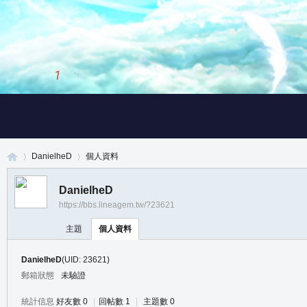
1
/
3
DanielheD
個人資料
DanielheD
https://bbs.lineagem.tw/?23621
真
›
›
主題
個人資料
DanielheD
(UID: 23621)
郵箱狀態
未驗證
統計信息
好友數 0
|
回帖數 1
|
主題數 0