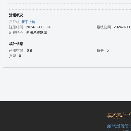
活躍概況
の
用戶組
新手上路
註冊時間
2024-3-11 00:43
最後訪問
2024-3-11
所在時區
使用系統默認
統計信息
已用空間
0 B
積分
5
貢獻
0
天
給您最優質