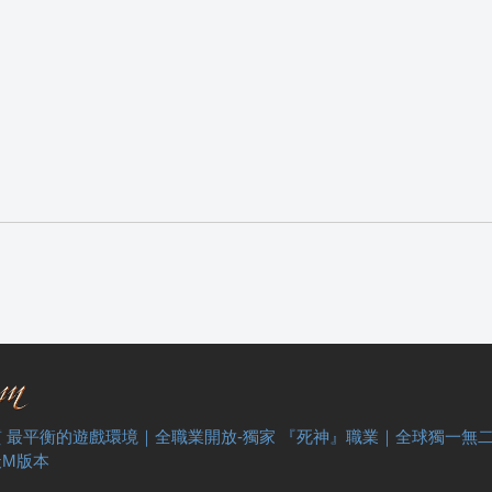
 最平衡的遊戲環境｜全職業開放-獨家 『死神』職業｜全球獨一無
天M版本