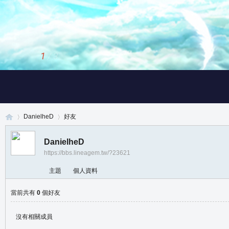
1
/
3
DanielheD
好友
DanielheD
https://bbs.lineagem.tw/?23621
真
›
›
主題
個人資料
當前共有
0
個好友
沒有相關成員