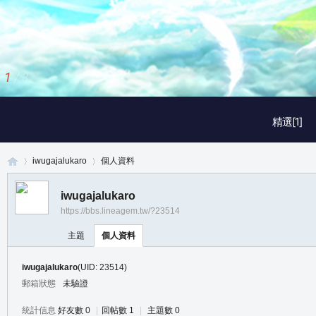
1
/
3
精選[1]
iwugajalukaro
個人資料
iwugajalukaro
https://bbs.lineagem.tw/?23514
真
›
›
主題
個人資料
iwugajalukaro
(UID: 23514)
郵箱狀態
未驗證
統計信息
好友數 0
|
回帖數 1
|
主題數 0