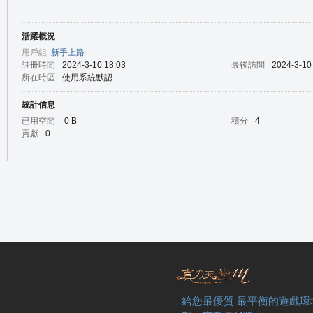
活躍概況
の
用戶組
新手上路
註冊時間
2024-3-10 18:03
最後訪問
2024-3-10
所在時區
使用系統默認
統計信息
已用空間
0 B
積分
4
貢獻
0
天
給您最優質 最平衡的遊戲環