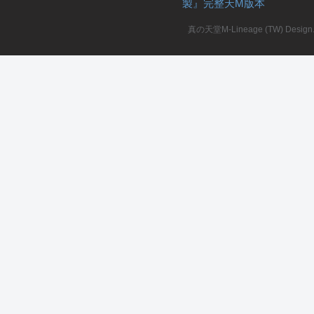
製』完整天M版本
堂
真の天堂M-Lineage (TW) Design. A
M
全