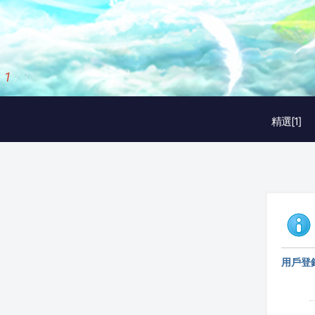
1
/
3
精選[1]
用戶登