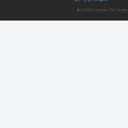
真の天堂M-Lineage (TW) Design. A