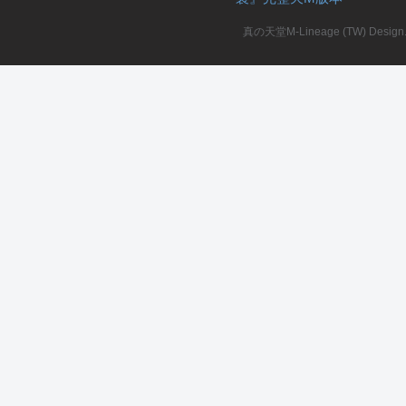
真の天堂M-Lineage (TW) Design. A