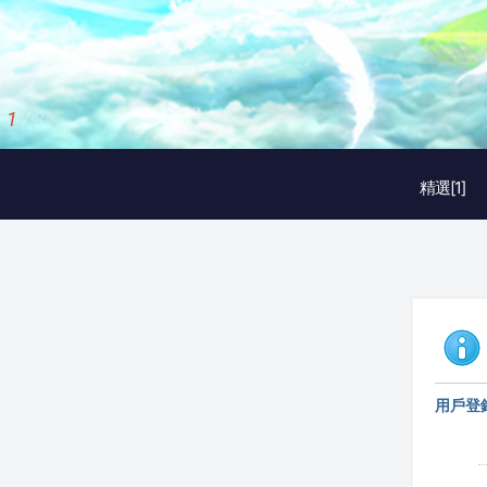
2
/
3
精選[1]
用戶登