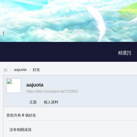
2
/
3
精選[1]
aajuota
好友
aajuota
https://bbs.lineagem.tw/?22993
真
›
›
主題
個人資料
當前共有
0
個好友
沒有相關成員