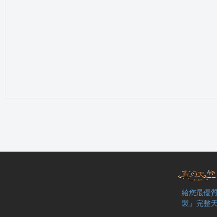
の
天
給您最優質
製』完整