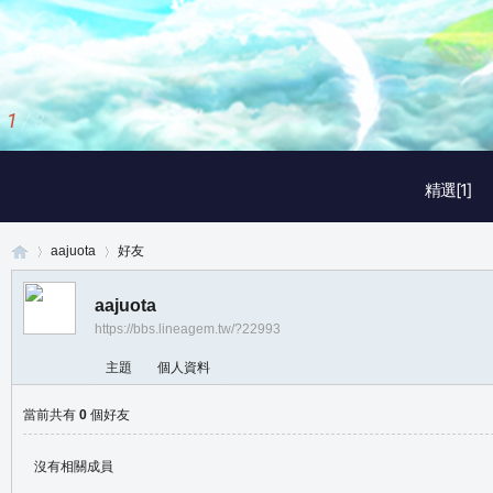
1
/
3
精選[1]
aajuota
好友
aajuota
https://bbs.lineagem.tw/?22993
真
›
›
主題
個人資料
當前共有
0
個好友
沒有相關成員