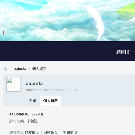
1
/
3
精選[1]
aajuota
個人資料
aajuota
https://bbs.lineagem.tw/?22993
真
›
›
主題
個人資料
aajuota
(UID: 22993)
郵箱狀態
未驗證
統計信息
好友數 0
|
回帖數 1
|
主題數 0