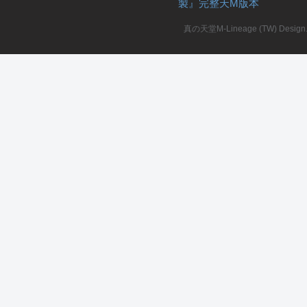
製』完整天M版本
堂
真の天堂M-Lineage (TW) Design. A
M
全