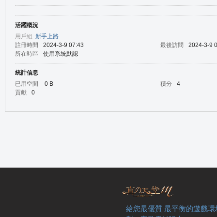
活躍概況
の
用戶組
新手上路
註冊時間
2024-3-9 07:43
最後訪問
2024-3-9 
所在時區
使用系統默認
統計信息
已用空間
0 B
積分
4
貢獻
0
天
給您最優質 最平衡的遊戲環