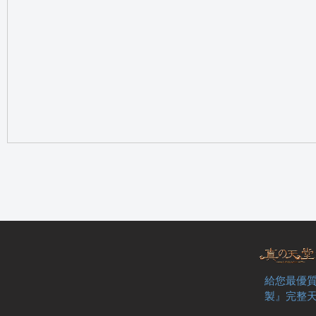
の
天
給您最優質
製』完整