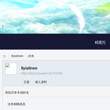
2
/
3
精選[1]
Ilyialinee
好友
Ilyialinee
https://bbs.lineagem.tw/?22500
真
›
›
主題
個人資料
當前共有
0
個好友
沒有相關成員