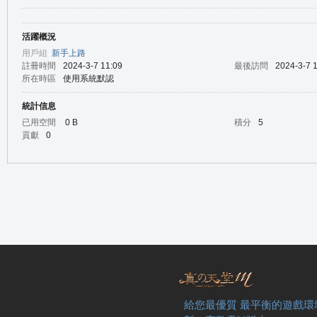
活躍概況
の
用戶組
新手上路
註冊時間
2024-3-7 11:09
最後訪問
2024-3-7 
所在時區
使用系統默認
統計信息
已用空間
0 B
積分
5
貢獻
0
天
給您最優質 最平衡的遊戲環