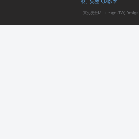
製』完整天M版本
堂
真の天堂M-Lineage (TW) Design. A
M
全