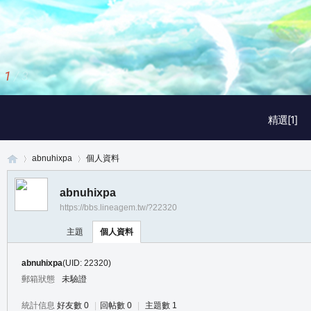
2
/
3
精選[1]
abnuhixpa
個人資料
abnuhixpa
https://bbs.lineagem.tw/?22320
真
›
›
主題
個人資料
abnuhixpa
(UID: 22320)
郵箱狀態
未驗證
統計信息
好友數 0
|
回帖數 0
|
主題數 1