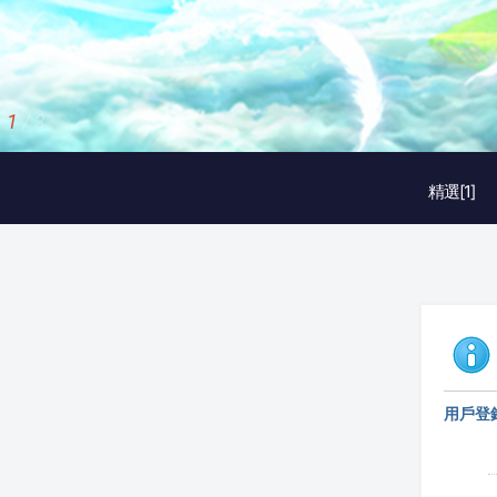
2
/
3
精選[1]
用戶登