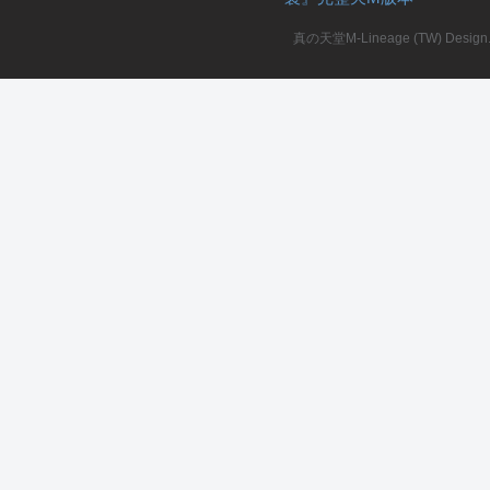
真の天堂M-Lineage (TW) Design. A