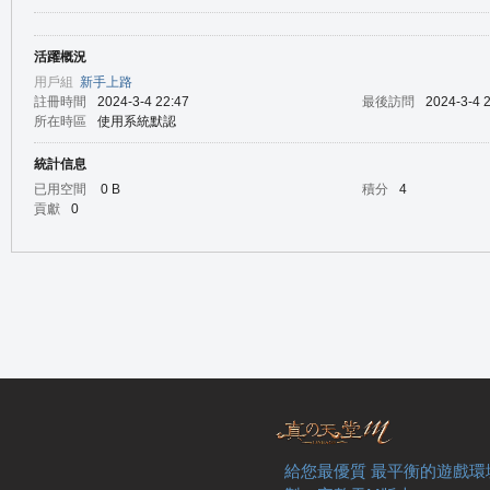
活躍概況
の
用戶組
新手上路
註冊時間
2024-3-4 22:47
最後訪問
2024-3-4 
所在時區
使用系統默認
統計信息
已用空間
0 B
積分
4
貢獻
0
天
給您最優質 最平衡的遊戲環