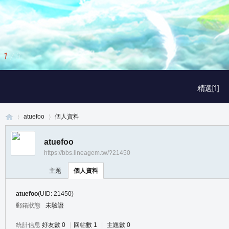
1
/
3
精選[1]
atuefoo
個人資料
atuefoo
https://bbs.lineagem.tw/?21450
真
›
›
主題
個人資料
atuefoo
(UID: 21450)
郵箱狀態
未驗證
統計信息
好友數 0
|
回帖數 1
|
主題數 0