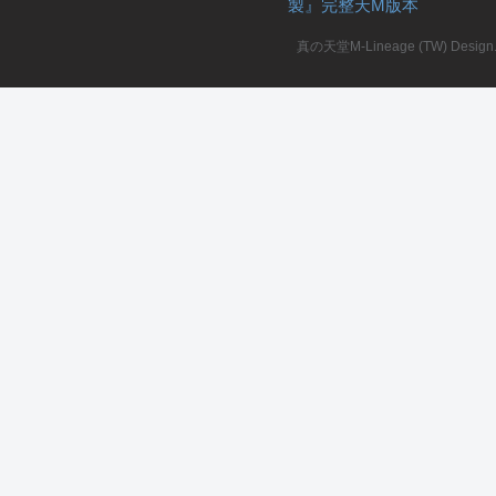
製』完整天M版本
堂
真の天堂M-Lineage (TW) Design. A
M
全