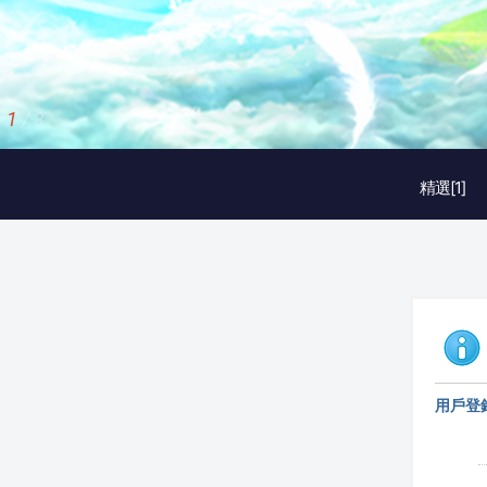
1
/
3
精選[1]
用戶登