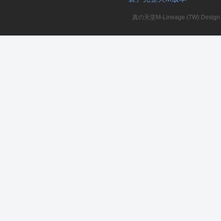
真の天堂M-Lineage (TW) Design. A