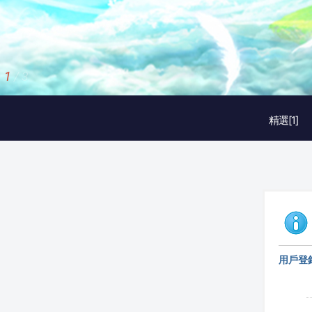
1
/
3
精選[1]
用戶登