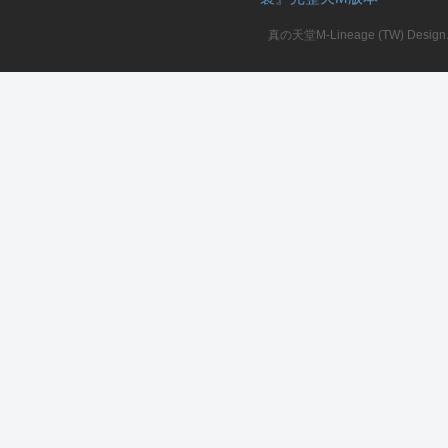
真の天堂M-Lineage (TW) Design. A