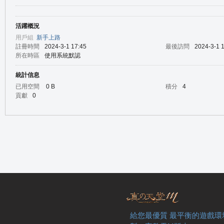
活躍概況
の
用戶組
新手上路
註冊時間
2024-3-1 17:45
最後訪問
2024-3-1 
所在時區
使用系統默認
統計信息
已用空間
0 B
積分
4
貢獻
0
天
給您最優質 最平衡的遊戲環