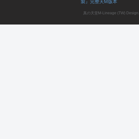
製』完整天M版本
堂
真の天堂M-Lineage (TW) Design. A
M
全