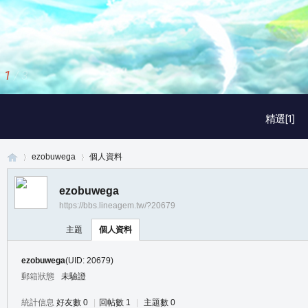
1
/
3
精選[1]
ezobuwega
個人資料
ezobuwega
https://bbs.lineagem.tw/?20679
真
›
›
主題
個人資料
ezobuwega
(UID: 20679)
郵箱狀態
未驗證
統計信息
好友數 0
|
回帖數 1
|
主題數 0