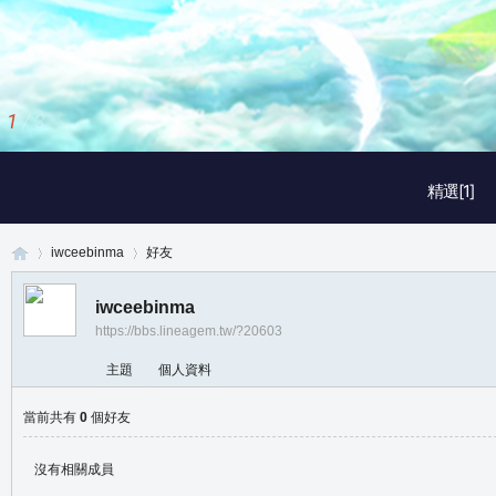
2
/
3
精選[1]
iwceebinma
好友
iwceebinma
https://bbs.lineagem.tw/?20603
真
›
›
主題
個人資料
當前共有
0
個好友
沒有相關成員