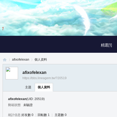
1
/
3
精選[1]
afixofelexan
個人資料
afixofelexan
https://bbs.lineagem.tw/?20519
真
›
›
主題
個人資料
afixofelexan
(UID: 20519)
郵箱狀態
未驗證
統計信息
好友數 0
|
回帖數 1
|
主題數 0