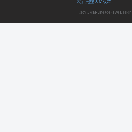
製』完整天M版本
堂
真の天堂M-Lineage (TW) Design. A
M
全