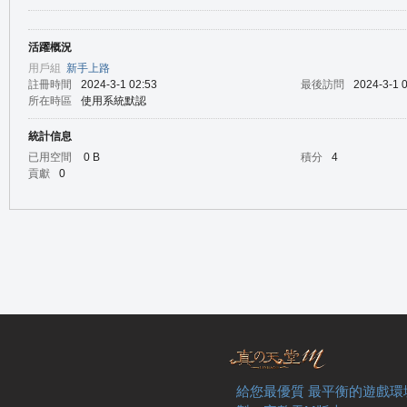
活躍概況
の
用戶組
新手上路
註冊時間
2024-3-1 02:53
最後訪問
2024-3-1 
所在時區
使用系統默認
統計信息
已用空間
0 B
積分
4
貢獻
0
天
給您最優質 最平衡的遊戲環