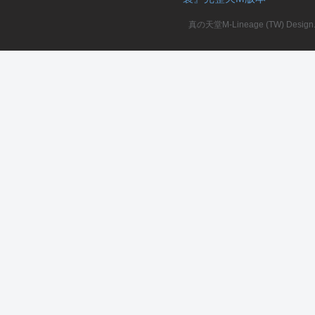
真の天堂M-Lineage (TW) Design. A