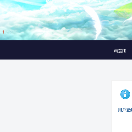
1
/
3
精選[1]
用戶登