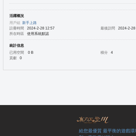
活躍概況
の
用戶組
新手上路
註冊時間
2024-2-28 12:57
最後訪問
2024-2-28
所在時區
使用系統默認
統計信息
已用空間
0 B
積分
4
貢獻
0
天
給您最優質 最平衡的遊戲環