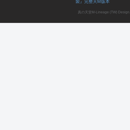
製』完整天M版本
堂
真の天堂M-Lineage (TW) Design. A
M
全