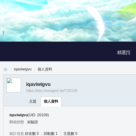
1
/
3
精選[1]
iqaviwigvu
個人資料
iqaviwigvu
https://bbs.lineagem.tw/?20109
真
›
›
主題
個人資料
iqaviwigvu
(UID: 20109)
郵箱狀態
未驗證
統計信息
好友數 0
|
回帖數 1
|
主題數 0