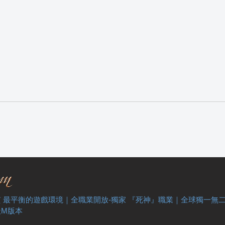
 最平衡的遊戲環境｜全職業開放-獨家 『死神』職業｜全球獨一無
天M版本