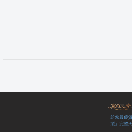
の
天
給您最優質
製』完整