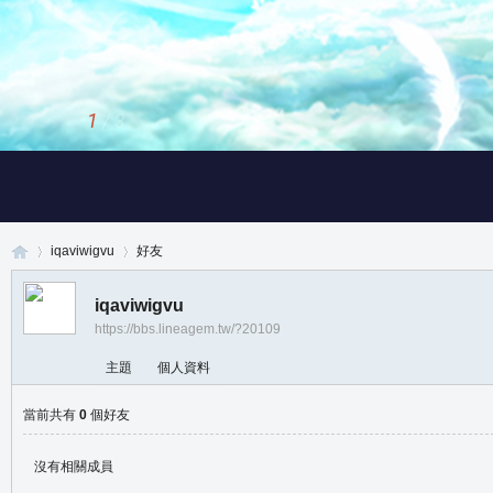
1
/
3
iqaviwigvu
好友
iqaviwigvu
https://bbs.lineagem.tw/?20109
真
›
›
主題
個人資料
當前共有
0
個好友
沒有相關成員