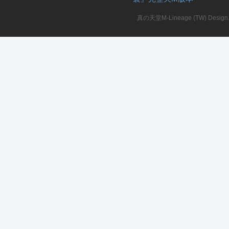
真の天堂M-Lineage (TW) Design. A