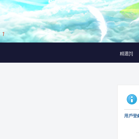
2
/
3
精選[1]
用戶登