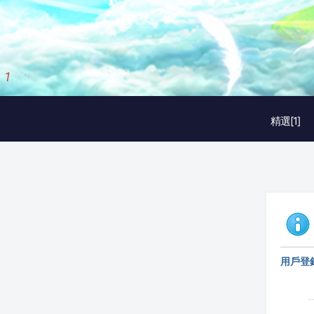
1
/
3
精選[1]
用戶登