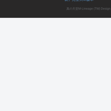
真の天堂M-Lineage (TW) Design. A