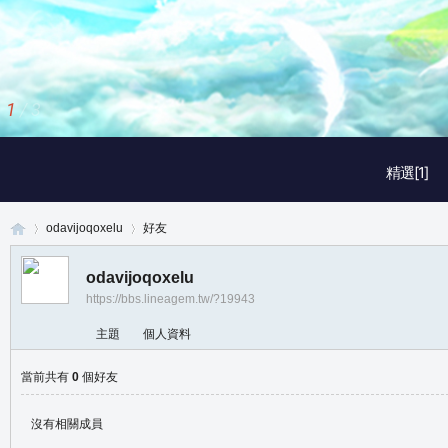
1
/
3
精選[1]
odavijoqoxelu
好友
odavijoqoxelu
https://bbs.lineagem.tw/?19943
真
›
›
主題
個人資料
當前共有
0
個好友
沒有相關成員