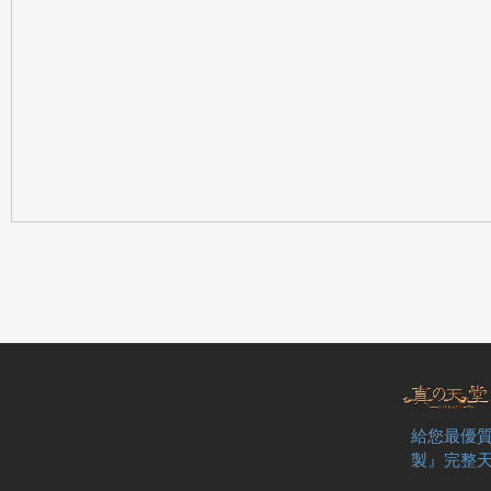
の
天
給您最優質
製』完整