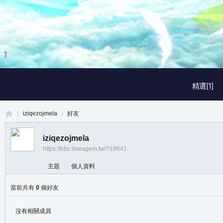
1
/
3
精選[1]
iziqezojmela
好友
iziqezojmela
https://bbs.lineagem.tw/?19641
真
›
›
主題
個人資料
當前共有
0
個好友
沒有相關成員