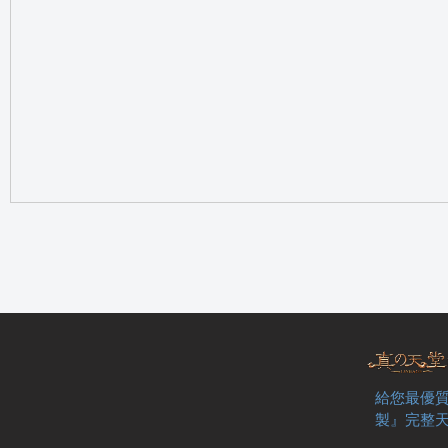
の
天
給您最優質
製』完整