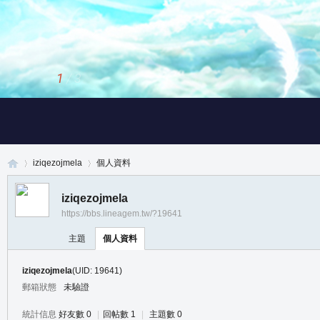
1
/
3
iziqezojmela
個人資料
iziqezojmela
https://bbs.lineagem.tw/?19641
真
›
›
主題
個人資料
iziqezojmela
(UID: 19641)
郵箱狀態
未驗證
統計信息
好友數 0
|
回帖數 1
|
主題數 0