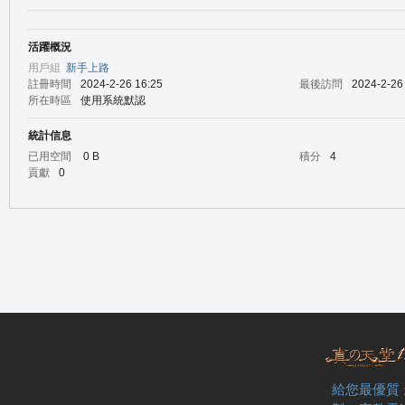
活躍概況
の
用戶組
新手上路
註冊時間
2024-2-26 16:25
最後訪問
2024-2-26
所在時區
使用系統默認
統計信息
已用空間
0 B
積分
4
貢獻
0
天
給您最優質