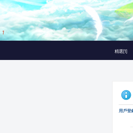
1
/
3
精選[1]
用戶登