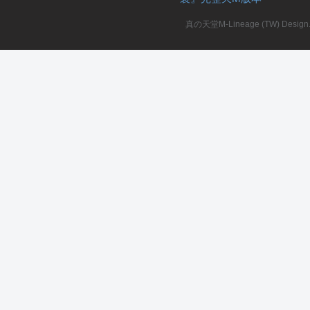
真の天堂M-Lineage (TW) Design. A