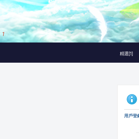
1
/
3
精選[1]
用戶登