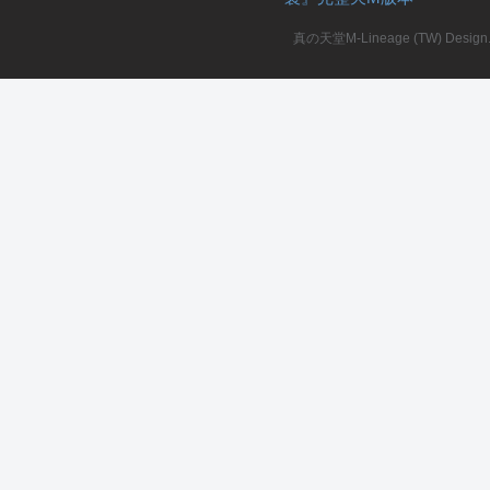
真の天堂M-Lineage (TW) Design. A