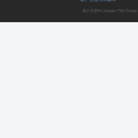
真の天堂M-Lineage (TW) Design. A