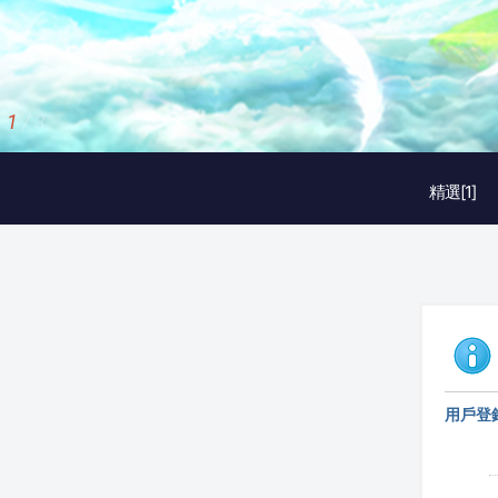
1
/
3
精選[1]
用戶登