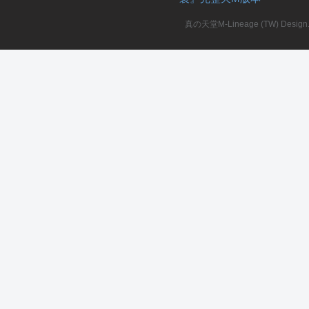
真の天堂M-Lineage (TW) Design. A