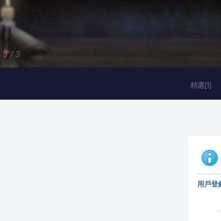
3
/
3
精選[1]
用戶登