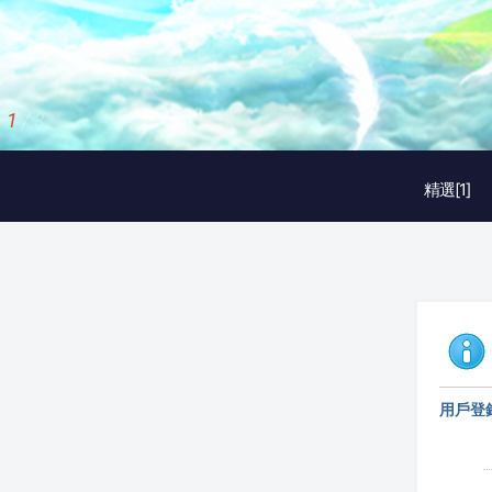
1
/
3
精選[1]
用戶登