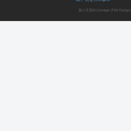
真の天堂M-Lineage (TW) Design. A