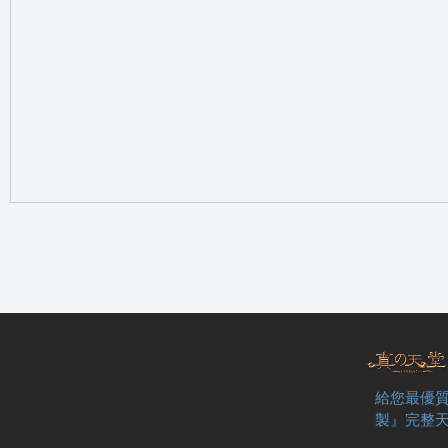
の
天
給您最優質
製』完整