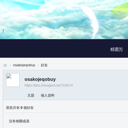
1
/
3
精選[1]
osakojeqobuy
好友
osakojeqobuy
https://bbs.lineagem.tw/?19074
真
›
›
主題
個人資料
當前共有
0
個好友
沒有相關成員