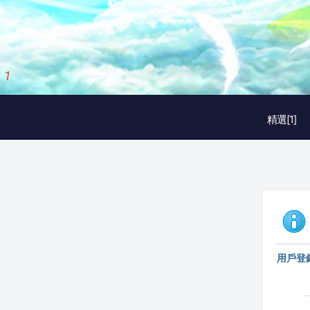
2
/
3
精選[1]
用戶登