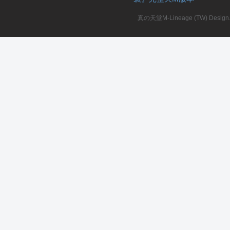
真の天堂M-Lineage (TW) Design. A