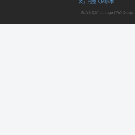
製』完整天M版本
堂
真の天堂M-Lineage (TW) Design. A
M
全