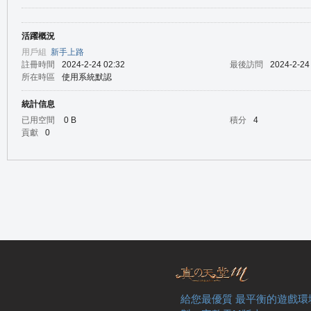
活躍概況
の
用戶組
新手上路
註冊時間
2024-2-24 02:32
最後訪問
2024-2-24
所在時區
使用系統默認
統計信息
已用空間
0 B
積分
4
貢獻
0
天
給您最優質 最平衡的遊戲環