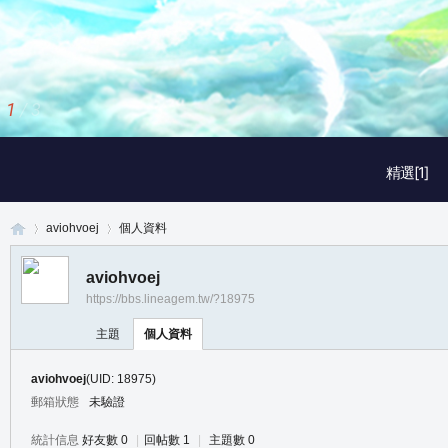
2
/
3
精選[1]
aviohvoej
個人資料
aviohvoej
https://bbs.lineagem.tw/?18975
真
›
›
主題
個人資料
aviohvoej
(UID: 18975)
郵箱狀態
未驗證
統計信息
好友數 0
|
回帖數 1
|
主題數 0