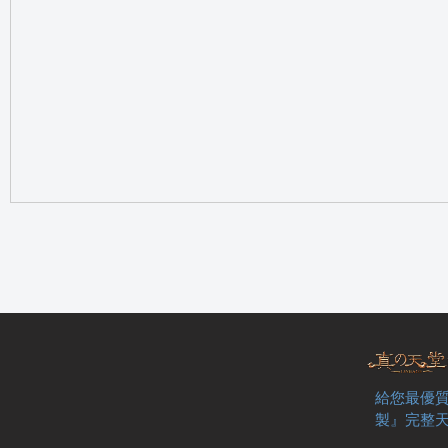
の
天
給您最優質
製』完整