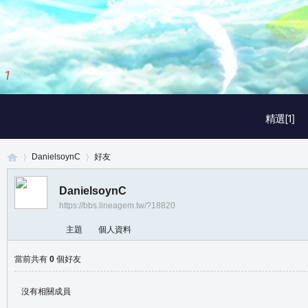
1
/
3
精選[1]
DanielsoynC
好友
DanielsoynC
https://bbs.lineagem.tw/?18820
真
›
›
主題
個人資料
當前共有
0
個好友
沒有相關成員