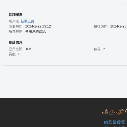
活躍概況
の
用戶組
新手上路
註冊時間
2024-2-22 23:12
最後訪問
2024-2-23
所在時區
使用系統默認
統計信息
已用空間
0 B
積分
6
貢獻
0
天
給您最優質