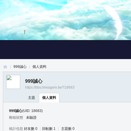
1
/
3
999誠心
個人資料
999誠心
https://bbs.lineagem.tw/?18683
真
›
›
主題
個人資料
999誠心
(UID: 18683)
郵箱狀態
未驗證
統計信息
好友數 0
|
回帖數 1
|
主題數 0