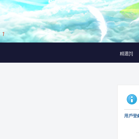
1
/
3
精選[1]
用戶登