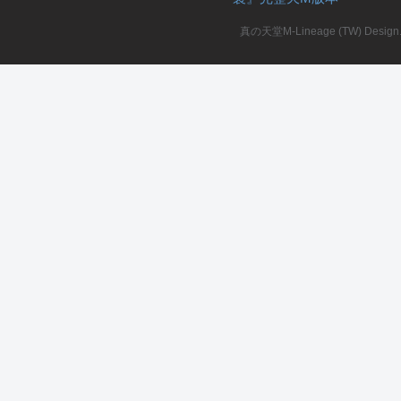
真の天堂M-Lineage (TW) Design. A