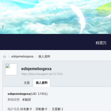
2
/
3
精選[1]
ediqemebogexa
個人資料
ediqemebogexa
https://bbs.lineagem.tw/?17451
真
›
›
主題
個人資料
ediqemebogexa
(UID: 17451)
郵箱狀態
未驗證
統計信息
好友數 0
|
回帖數 0
|
主題數 1