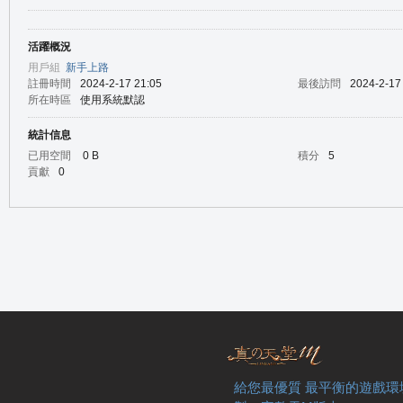
活躍概況
の
用戶組
新手上路
註冊時間
2024-2-17 21:05
最後訪問
2024-2-17
所在時區
使用系統默認
統計信息
已用空間
0 B
積分
5
貢獻
0
天
給您最優質 最平衡的遊戲環