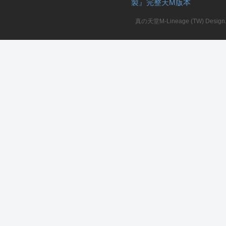
製』完整天M版本
堂
真の天堂M-Lineage (TW) Design. A
M
全