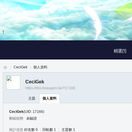
1
/
3
精選[1]
CeciGek
個人資料
CeciGek
https://bbs.lineagem.tw/?17166
真
›
›
主題
個人資料
CeciGek
(UID: 17166)
郵箱狀態
未驗證
統計信息
好友數 0
|
回帖數 1
|
主題數 1