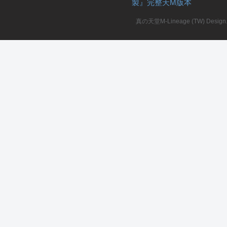
製』完整天M版本
堂
真の天堂M-Lineage (TW) Design. A
M
全