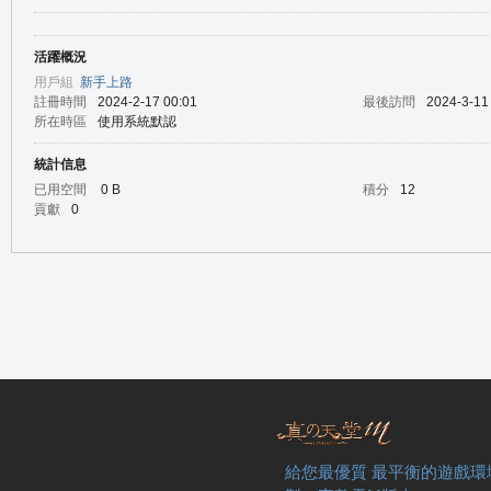
活躍概況
の
用戶組
新手上路
註冊時間
2024-2-17 00:01
最後訪問
2024-3-11
所在時區
使用系統默認
統計信息
已用空間
0 B
積分
12
貢獻
0
天
給您最優質 最平衡的遊戲環