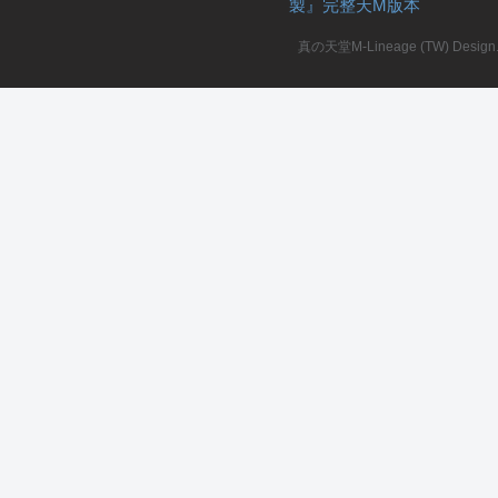
製』完整天M版本
堂
真の天堂M-Lineage (TW) Design. A
M
全