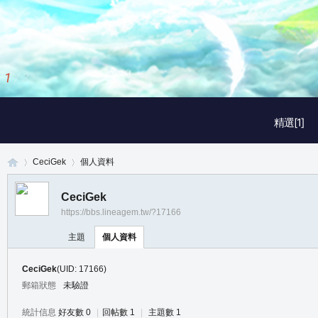
1
/
3
精選[1]
CeciGek
個人資料
CeciGek
https://bbs.lineagem.tw/?17166
真
›
›
主題
個人資料
CeciGek
(UID: 17166)
郵箱狀態
未驗證
統計信息
好友數 0
|
回帖數 1
|
主題數 1