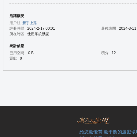
活躍概況
の
用戶組
新手上路
註冊時間
2024-2-17 00:01
最後訪問
2024-3-11
所在時區
使用系統默認
統計信息
已用空間
0 B
積分
12
貢獻
0
天
給您最優質 最平衡的遊戲環