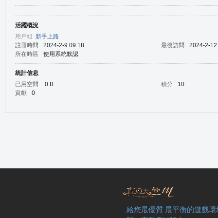
活躍概況
の
用戶組
新手上路
註冊時間
2024-2-9 09:18
最後訪問
2024-2-12
所在時區
使用系統默認
統計信息
已用空間
0 B
積分
10
貢獻
0
天
給您最優質 最平衡的遊戲環