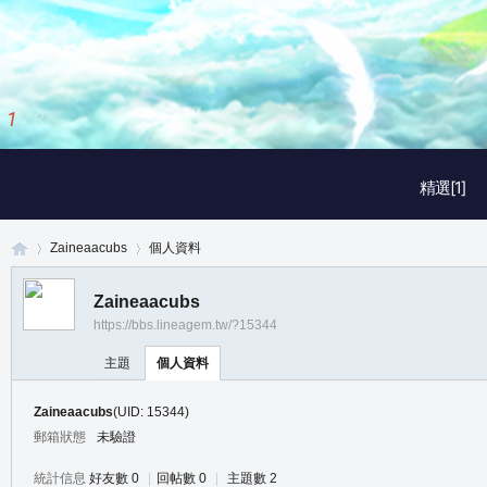
1
/
3
精選[1]
Zaineaacubs
個人資料
Zaineaacubs
https://bbs.lineagem.tw/?15344
真
›
›
主題
個人資料
Zaineaacubs
(UID: 15344)
郵箱狀態
未驗證
統計信息
好友數 0
|
回帖數 0
|
主題數 2