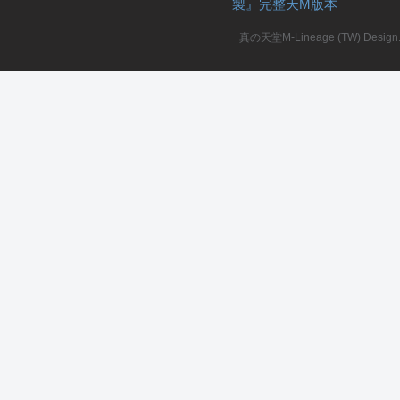
製』完整天M版本
堂
真の天堂M-Lineage (TW) Design. A
M
全